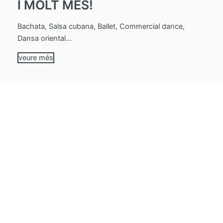
I MOLT MÉS!
Bachata, Salsa cubana, Ballet, Commercial dance,
Dansa oriental...
veure més
classes particulars
Millora la teva tècnica i accelera el teu aprenentatge
amb una atenció més personalitzada.
veure més