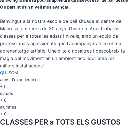
Al Swing Manresa podrás aprendre qualsevol estil de ball desde
0 o partint d’un nivell més avançat.
Benvingut a la nostra escola de ball situada al centre de
Manresa, amb més de 30 anys d’història. Aquí trobaràs
classes per a totes les edats i nivells, amb un equip de
professionals apassionats que t’acompanyaran en el teu
aprenentatge artístic. Uneix-te a nosaltres i descobreix la
màgia del moviment en un ambient acollidor amb les
millors instal·lacions!
QUI SOM
anys d'experiència
+
0
cursos
+
0
alumnes
+
0
CLASSES PER a TOTS ELS GUSTOS