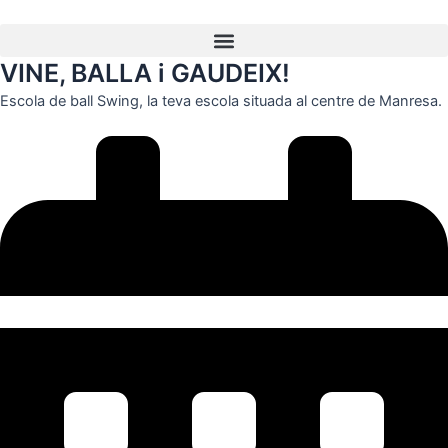
Vés
contingut
al
contingut
VINE, BALLA i GAUDEIX!
Escola de ball Swing, la teva escola situada al centre de Manresa.